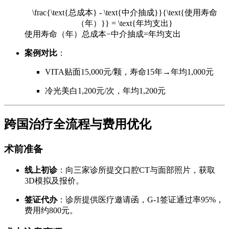
\frac{\text{总成本} - \text{中介抽成}}{\text{使用寿命
（年）}} = \text{年均支出}
使用寿命（年）
总成本
−
中介抽成
=
年均支出
案例对比
：
VITA贴面15,000元/颗，寿命15年→年均1,000元
冷光美白1,200元/次，年均1,200元
跨国治疗全流程与费用优化
术前准备
线上初诊
：向三家诊所提交口腔CT与面部照片，获取
3D模拟及报价。
签证代办
：诊所提供医疗邀请函，G‑1签证通过率95%，
费用约800元。