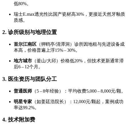
低80%。
瑞士E.max透光性比国产瓷材高30%，更接近天然牙釉质
质感。
2. 诊所级别与地理位置
首尔江南区
（狎鸥亭/清潭洞）诊所因地租与先进设备成
本高，价格普遍上浮15% – 30%。
地方城市
（釜山/大邱）价格低20%，但技术更新通常滞
后6 – 12个月。
3. 医生资历与团队分工
普通医师
（5 – 8年经验）：平均收费5,000 – 8,000元/颗。
明星专家
（如姜廷浩院长）：12,000元/颗起，案例成功
率达99.2%。
4. 技术附加费