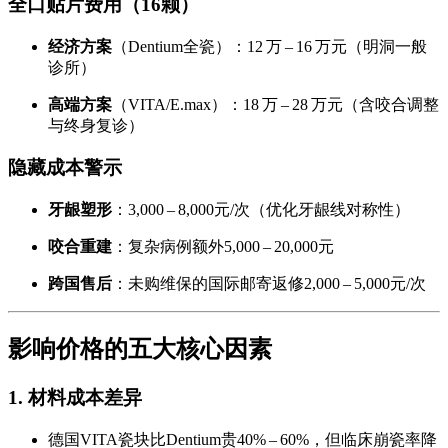
全口贴片费用（16颗）
经济方案
（Dentium全瓷）：12 万 – 16 万元（明洞一般
诊所）
高端方案
（VITA/E.max）：18 万 – 28 万元（含咬合调整
与终身复诊）
隐藏成本警示
牙龈塑形
：3,000 – 8,000元/次（优化牙龈线对称性）
咬合重建
：复杂病例额外5,000 – 20,000元
跨国售后
：未购维保的国际邮寄返修2,000 – 5,000元/次
影响价格的五大核心因素
1. 材料成本差异
德国VITA瓷块比Dentium贵40% – 60%，但临床崩瓷率降