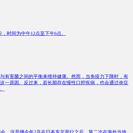
l）举行，时间为中午12点至下午6点。
与有害菌之间的平衡来维持健康。然而，当免疫力下降时，有
这一原因。反过来，若长期存在慢性口腔疾病，也会通过炎症
。
务说明会。这是继今年2月在日本东京举行之后，第二次在海外当地