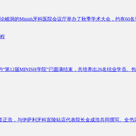
论岘洞的Minish牙科医院会议厅举办了秋季学术大会，约有6
的“第12届MINISH学院”已圆满结束，共培养出26名结业学
院长姜正浩，与伊萨利牙科宣陵站店代表院长金成浩共同撰写。全