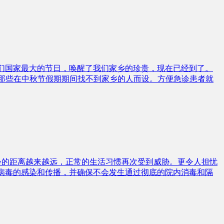
秋节是我们国家最大的节日，唤醒了我们家乡的珍贵，现在已经到了。
inic专为那些在中秋节假期期间找不到家乡的人而设。方便急诊患者就
社会的距离越来越远，正常的生活习惯再次受到威胁。更令人担忧
ona 19病毒的感染和传播，并确保不会发生通过彻底的院内消毒和隔