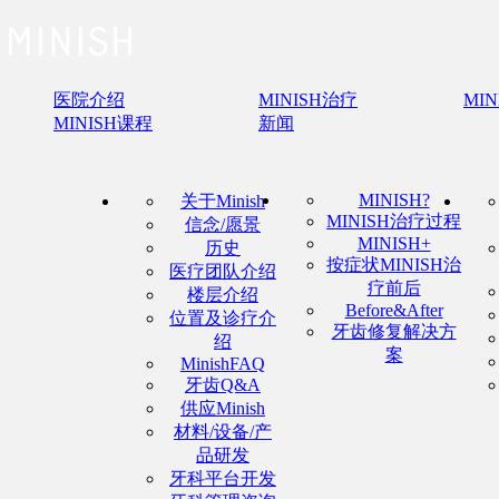
医院介绍
MINISH治疗
MI
MINISH课程
新闻
MINISH?
关于Minish
MINISH治疗过程
信念/愿景
MINISH+
历史
按症状MINISH治
医疗团队介绍
疗前后
楼层介绍
Before&After
位置及诊疗介
牙齿修复解决方
绍
案
MinishFAQ
牙齿Q&A
供应Minish
材料/设备/产
品研发
牙科平台开发