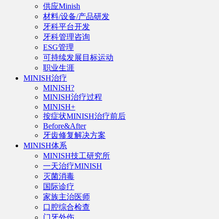
供应Minish
材料/设备/产品研发
牙科平台开发
牙科管理咨询
ESG管理
可持续发展目标运动
职业生涯
MINISH治疗
MINISH?
MINISH治疗过程
MINISH+
按症状MINISH治疗前后
Before&After
牙齿修复解决方案
MINISH体系
MINISH技工研究所
一天治疗MINISH
灭菌消毒
国际诊疗
家族主治医师
口腔综合检查
门牙外伤