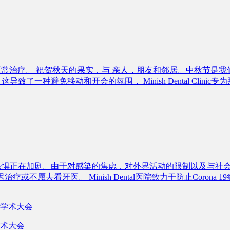
星期四），正常治疗。 祝贺秋天的果实，与 亲人，朋友和邻居。中
这导致了一种避免移动和开会的氛围， Minish Dental Cl
焦虑和恐惧正在加剧。由于对感染的焦虑，对外界活动的限制以及与
疗或不愿去看牙医。 Minish Dental医院致力于防止Cor
术大会