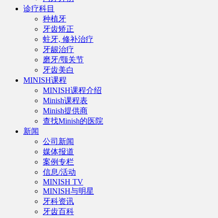
诊疗科目
种植牙
牙齿矫正
蛀牙, 修补治疗
牙龈治疗
磨牙/颚关节
牙齿美白
MINISH课程
MINISH课程介绍
Minish课程表
Minish提供商
查找Minish的医院
新闻
公司新闻
媒体报道
案例专栏
信息/活动
MINISH TV
MINISH与明星
牙科资讯
牙齿百科