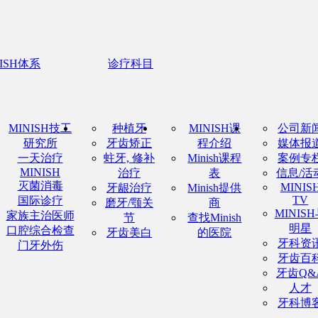
NISH体系
诊疗科目
MINISH技工
种植牙
MINISH课
公司新
研究所
牙齿矫正
程介绍
媒体报
一天治疗
蛀牙, 修补
Minish课程
案例专
MINISH
治疗
表
信息/活
灭菌消毒
MINIS
牙龈治疗
Minish提供
TV
国际诊疗
磨牙/颚关
商
MINIS
家族主治医师
节
查找Minish
明星
口腔综合检查
牙齿美白
的医院
牙科资
门牙外伤
牙齿百
牙齿Q&
人才
牙科博