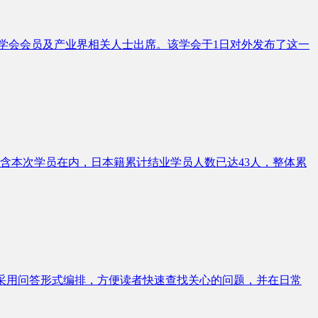
0名学会会员及产业界相关人士出席。该学会于1日对外发布了这一
员。包含本次学员在内，日本籍累计结业学员人数已达43人，整体累
书采用问答形式编排，方便读者快速查找关心的问题，并在日常