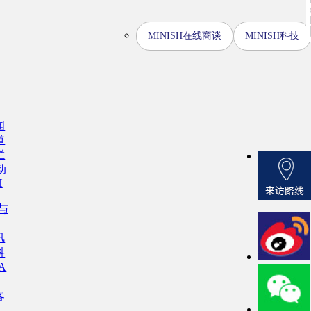
MINISH在线商谈
MINISH科技
闻
道
栏
动
H
H与
讯
科
A
客