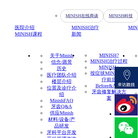
MINISH在线商谈
MINISH科技
医院介绍
MINISH治疗
MI
MINISH课程
新闻
MINISH?
关于Minish
MINISH治疗过程
信念/愿景
MINISH+
历史
按症状MINISH治
医疗团队介绍
疗前后
楼层介绍
Before&After
位置及诊疗介
牙齿修复解决方
绍
案
MinishFAQ
牙齿Q&A
供应Minish
材料/设备/产
品研发
牙科平台开发