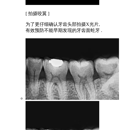
[ 拍摄咬翼 ]
为了更仔细确认牙齿头部拍摄X光片,
有效预防不能早期发现的牙齿面蛀牙 .