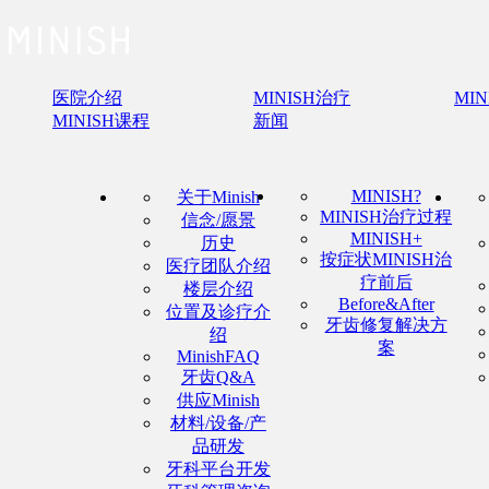
医院介绍
MINISH治疗
MI
MINISH课程
新闻
MINISH?
关于Minish
MINISH治疗过程
信念/愿景
MINISH+
历史
按症状MINISH治
医疗团队介绍
疗前后
楼层介绍
Before&After
位置及诊疗介
牙齿修复解决方
绍
案
MinishFAQ
牙齿Q&A
供应Minish
材料/设备/产
品研发
牙科平台开发