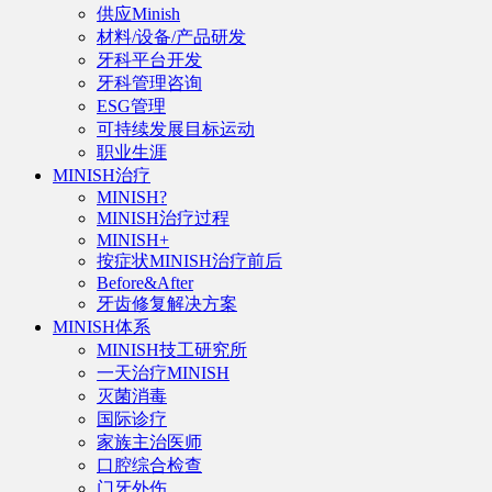
供应Minish
材料/设备/产品研发
牙科平台开发
牙科管理咨询
ESG管理
可持续发展目标运动
职业生涯
MINISH治疗
MINISH?
MINISH治疗过程
MINISH+
按症状MINISH治疗前后
Before&After
牙齿修复解决方案
MINISH体系
MINISH技工研究所
一天治疗MINISH
灭菌消毒
国际诊疗
家族主治医师
口腔综合检查
门牙外伤