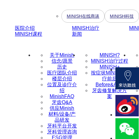
MINISH在线商谈
MINISH科技
医院介绍
MINISH治疗
MI
MINISH课程
新闻
关于Minish
MINISH?
信念/愿景
MINISH治疗过程
历史
MINISH+
医疗团队介绍
按症状MINISH治
楼层介绍
疗前后
位置及诊疗介
Before&After
绍
牙齿修复解决方
MinishFAQ
案
牙齿Q&A
供应Minish
材料/设备/产
品研发
牙科平台开发
牙科管理咨询
ESG管理