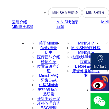
MINISH在线商谈
MINISH科技
医院介绍
MINISH治疗
MI
MINISH课程
新闻
关于Minish
MINISH?
信念/愿景
MINISH治疗过程
历史
MINISH+
医疗团队介绍
按症状MINISH治
楼层介绍
疗前后
位置及诊疗介
Before&After
绍
牙齿修复解决方
MinishFAQ
案
牙齿Q&A
供应Minish
材料/设备/产
品研发
牙科平台开发
牙科管理咨询
ESG管理