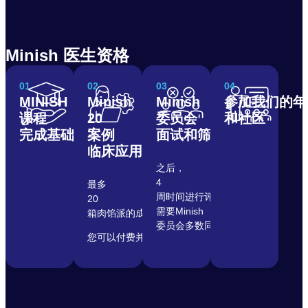
Minish 医生资格
01
02
03
04
MINISH
Minish
Minish
参加我们的年
课程
20
委员会
和社区
完成基础课程
案例
面试和筛选
临床应用
之后，
4
最多
周时间进行评估
20
需要Minish
箱肉馅派的成本
委员会多数同意
您可以付费并申请破土动工