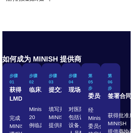
如何成为 MINISH 提供商
步骤
步骤
步骤
步骤
第
第
01
02
03
04
05
06
步
步
获得
临床应用与观察
提交加入申请
现场尽职调查
委员会审查
签署合同
LMD
Minish牙科医院观察和Minish
填写并提交成为
对医院进行访谈，
经
获得批准
20
MINISH
包括设施、
完成
Minish
MINISH
例临床应用
提供商的申请
设备、
MINISH
委员会审查，
提供商协