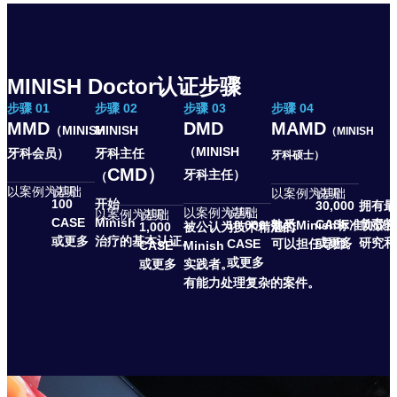
MINISH Doctor
认证步骤
步骤 01
步骤 02
步骤 03
步骤 04
MMD
DMD
MAMD
（MINISH
MINISH
（MINISH
（MINISH
牙科会员）
牙科主任
牙科硕士）
CMD）
牙科主任）
（
以案例为基础
说明
以案例为基础
说明
100
开始
30,000
拥有最
以案例为基础
说明
以案例为基础
说明
CASE
Minish
CASE
负责教
10,000
熟悉Minish标准协
1,000
被公认为技术精湛的
或更多
治疗的基本认证。
或更多
研究和
CASE
可以担任导师。
CASE
Minish
或更多
或更多
实践者。
有能力处理复杂的案件。