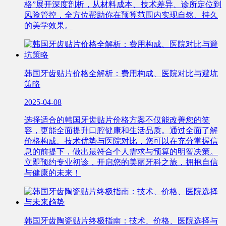
格”展开深度剖析，从材料成本、技术差异、诊所定位到
风险管控，全方位帮助你在预算范围内实现自然、持久
的美学效果。
韩国牙齿贴片价格全解析：费用构成、医院对比与避坑
策略
2025-04-08
选择适合的韩国牙齿贴片价格方案不仅能改善您的笑
容，更能全面提升口腔健康和生活品质。通过全面了解
价格构成、技术优势与医院对比，您可以在充分掌握信
息的前提下，做出最符合个人需求与预算的明智决策。
立即预约专业初诊，开启您的美丽牙科之旅，拥抱自信
与健康的未来！
韩国牙齿陶瓷贴片终极指南：技术、价格、医院选择与