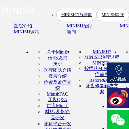
MINISH在线商谈
MINISH科技
医院介绍
MINISH治疗
MI
MINISH课程
新闻
MINISH?
关于Minish
MINISH治疗过程
信念/愿景
MINISH+
历史
按症状MINISH治
医疗团队介绍
疗前后
楼层介绍
Before&After
位置及诊疗介
牙齿修复解决方
绍
案
MinishFAQ
牙齿Q&A
供应Minish
材料/设备/产
品研发
牙科平台开发