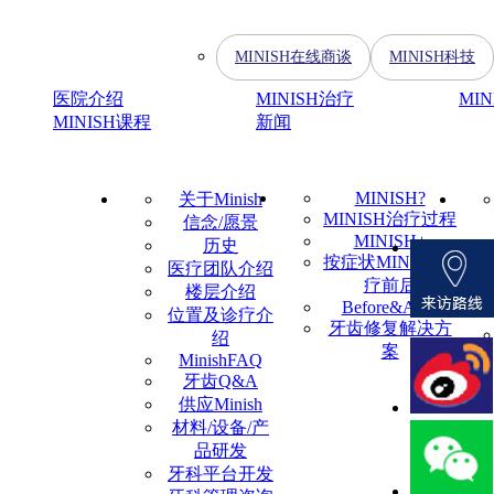
MINISH在线商谈
MINISH科技
医院介绍
MINISH治疗
MI
MINISH课程
新闻
MINISH?
关于Minish
MINISH治疗过程
信念/愿景
MINISH+
历史
按症状MINISH治
医疗团队介绍
疗前后
楼层介绍
Before&After
位置及诊疗介
牙齿修复解决方
绍
案
MinishFAQ
牙齿Q&A
供应Minish
材料/设备/产
品研发
牙科平台开发