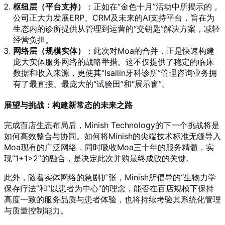
枢纽层（平台支持）
：正如在“金色十月”活动中所揭示的，
公司正大力发展ERP、CRM及未来的AI支持平台，旨在为
生态内的诊所提供从管理到运营的“交钥匙”解决方案，减轻
经营负担。
网络层（规模实体）
：此次对Moa的合并，正是快速构建
庞大实体服务网络的战略举措。这不仅提供了稳定的临床
数据和收入来源，更使其“Isallin牙科诊所”管理咨询业务拥
有了最直接、最庞大的“试验田”和“展示窗”。
展望与挑战：构建新常态的未来之路
完成百店生态布局后，Minish Technology的下一个挑战将是
如何高效整合与协同。如何将Minish的尖端技术标准无缝导入
Moa现有的广泛网络，同时吸收Moa三十年的服务精髓，实
现“1+1>2”的融合，是决定此次并购最终成败的关键。
此外，随着实体网络的急剧扩张，Minish所倡导的“生物力学
保存疗法”和“以患者为中心”的理念，能否在百店规模下保持
高度一致的服务品质与患者体验，也将持续考验其系统化管理
与质量控制能力。