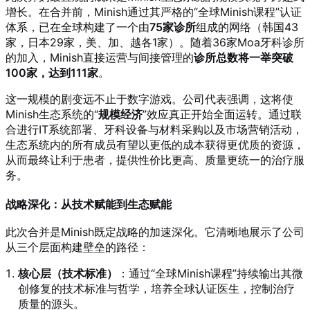
增长。在合并前，Minish通过其严格的“全球Minish课程”认证
体系，已在全球构建了一个由
75家诊所
组成的网络（韩国43
家，日本29家，美、加、越各1家）。随着36家Moa牙科诊所
的加入，Minish直接运营与间接管理的
诊所总数将一举突破
100家，达到111家
。
这一规模的剧变远不止于数字游戏。公司代表强调，这将使
Minish生态系统的“
规模经济
”效应真正开始全面运转。通过联
合进行IT系统部署、牙科设备与材料采购以及市场营销活动，
生态系统内的所有成员有望以更低的成本获得更优质的资源，
从而最终让利于患者，提供性价比更高、质量更统一的治疗服
务。
战略深化：从技术赋能到生态赋能
此次合并是Minish既定战略的加速深化。它清晰地展示了公司
从三个层面构建壁垒的路径：
核心层（技术标准）
：通过“全球Minish课程”持续输出其微
创修复的技术标准与哲学，培养全球认证医生，控制治疗
质量的源头。