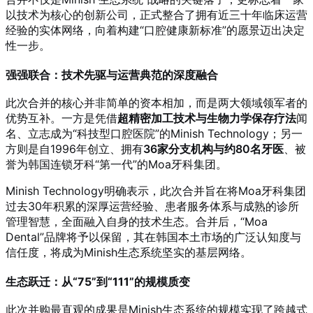
以技术为核心的创新公司，正式整合了拥有近三十年临床运营
经验的实体网络，向着构建“口腔健康新标准”的愿景迈出决定
性一步。
强强联合：技术先驱与运营典范的深度融合
此次合并的核心并非简单的资本相加，而是两大领域领军者的
优势互补。一方是凭借
超精密加工技术与生物力学保存疗法
闻
名、立志成为“科技型口腔医院”的Minish Technology；另一
方则是自1996年创立、拥有
36家分支机构与约80名牙医
、被
誉为韩国连锁牙科“第一代”的Moa牙科集团。
Minish Technology明确表示，此次合并旨在将Moa牙科集团
过去30年积累的深厚运营经验、患者服务体系与成熟的诊所
管理智慧，全面融入自身的技术生态。合并后，“Moa
Dental”品牌将予以保留，其在韩国本土市场的广泛认知度与
信任度，将成为Minish生态系统坚实的基层网络。
生态跃迁：从“75”到“111”的规模质变
此次并购最直观的成果是Minish生态系统的规模实现了跨越式