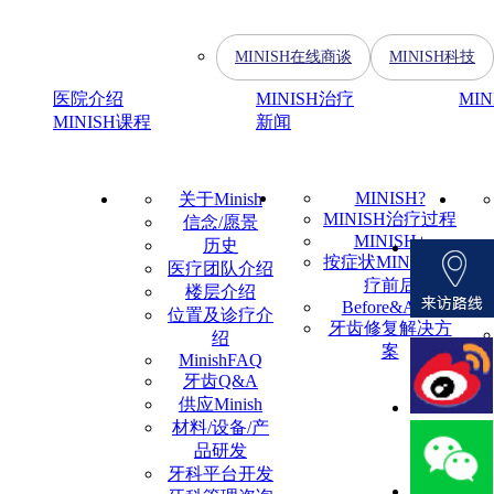
MINISH在线商谈
MINISH科技
医院介绍
MINISH治疗
MI
MINISH课程
新闻
MINISH?
关于Minish
MINISH治疗过程
信念/愿景
MINISH+
历史
按症状MINISH治
医疗团队介绍
疗前后
楼层介绍
Before&After
位置及诊疗介
牙齿修复解决方
绍
案
MinishFAQ
牙齿Q&A
供应Minish
材料/设备/产
品研发
牙科平台开发