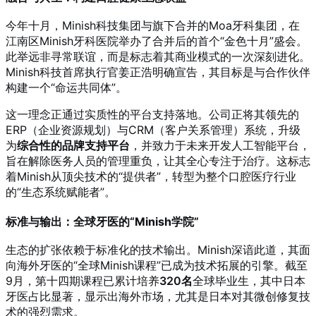
今年十月，Minish科技集团与旗下合并的Moa牙科集团，在
江南区Minish牙科医院举办了合并后的首个“金色十月”盛会。
此举远非寻常联谊，而是标志着其商业模式的一次深刻进化。
Minish科技首席执行官姜正浩明确宣告，其目标是与合作伙伴
构建一个“命运共同体”。
这一理念正通过实质性的平台支持落地。公司正将其领先的
ERP（企业资源规划）与CRM（客户关系管理）系统，升级
为
综合性的品牌支持平台
，并致力于未来开发人工智能平台，
旨在解除医务人员的管理重负，让其全心专注于治疗。这标志
着Minish从顶尖技术的“提供者”，转型为整个口腔医疗行业
的“生态系统赋能者”。
标准与输出：全球牙医的“Minish学院”
生态的扩张依赖于标准化的技术输出。Minish深谙此道，其面
向海外牙医的“全球Minish课程”已成为技术拓展的引擎。截至
9月，第十四期课程已累计培养
320名
全球毕业生，其中日本
牙医占比显著，显示出海外市场，尤其是日本对其微创修复技
术的强烈需求。