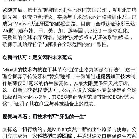
紧随其后，第十五期课程历史性地登陆美国加州，首开北美培
训先河。这套包含理论、实操与手术演示的严格培训体系，是
成为“Minish认证牙医”的必经之路。目前，全球认证诊所已达
75家
，遍布韩、日、美、加、越等国，形成了一张标准化、
高质量的全球诊疗网络。这种“技术授权+认证体系”的模式，
确保了其治疗哲学与标准在全球范围内的一致性。
创新与认可：定义齿科未来范式
Minish的技术内核在于其革命性的“生物力学保存疗法”。这一
理念摒弃了传统牙科“替换”思维，主张通过
超精密加工技术
制
作最薄仅0.1毫米的仿生修复体，以最大限度保留天然牙齿。
这一创新已获得权威认可，公司不仅入选商业专著评定的全球
顶级创新K-企业榜单，其CEO姜正浩也荣膺“韩国CEO经营大
奖”，证明了其在商业与科技融合上的成功。
愿景与基石：用技术书写“牙齿的一生”
支撑这一切行动的，是Minish焕然一新的企业愿景与使命。公
司立志成为一家
科技型口腔医院
，并通过建立口腔保健生态系