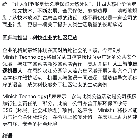
统，“让人们能够更长久地保留天然牙齿”。其四大核心价值观
——领先技术、不断发展、全民保健、超越边界——清晰地规
划了从技术攻坚到普惠全球的路径。这不再仅仅是一家公司的
商业计划，更是一项关于提升人类生活质量的长期承诺。
回归与担当：科技企业的社区足迹
企业的格局最终体现在其对所处社会的回馈。今年9月，
Minish Technology将目光从口腔健康投向更广阔的公共安全
领域，与江南警察署新沙警察署合作，赞助并启用
人工智能巡
逻机器人
，在蚕院汉江公园等人流密集区域开展为期六个月的
基本秩序维护活动。机器人与警员一同巡逻，播放倡导文明秩
序的语音，成为科技服务于社区治安的生动案例。
Minish Technology代表表示，参与此类公益活动是公司积极
履行社会责任的一部分。此前，公司亦曾开展环保回收等
ESG（环境、社会和治理）项目。这表明，Minish正将技术能
力与社会关怀相结合，在微观上修复牙齿，在宏观上助力构建
更有序、安全的社会环境。
结语