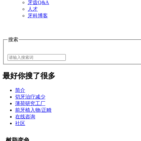
牙齿Q&A
人才
牙科博客
搜索
最好
你搜了很多
简介
切牙治疗减少
薄荷研究工厂
前牙植入物/正畸
在线咨询
社区
树脂变色