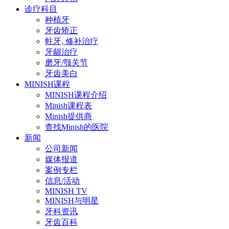
诊疗科目
种植牙
牙齿矫正
蛀牙, 修补治疗
牙龈治疗
磨牙/颚关节
牙齿美白
MINISH课程
MINISH课程介绍
Minish课程表
Minish提供商
查找Minish的医院
新闻
公司新闻
媒体报道
案例专栏
信息/活动
MINISH TV
MINISH与明星
牙科资讯
牙齿百科