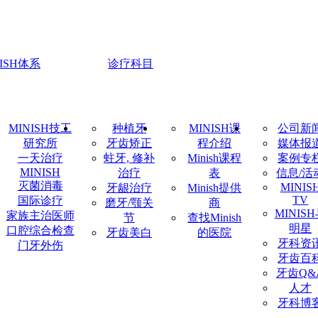
NISH体系
诊疗科目
MINISH技工
种植牙
MINISH课
公司新
研究所
牙齿矫正
程介绍
媒体报
一天治疗
蛀牙, 修补
Minish课程
案例专
MINISH
治疗
表
信息/活
灭菌消毒
MINIS
牙龈治疗
Minish提供
TV
国际诊疗
磨牙/颚关
商
MINIS
家族主治医师
节
查找Minish
明星
口腔综合检查
牙齿美白
的医院
牙科资
门牙外伤
牙齿百
牙齿Q&
人才
牙科博