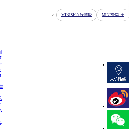
MINISH在线商谈
MINISH科技
闻
道
栏
动
H
H与
讯
科
A
客