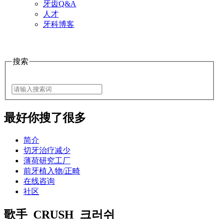
牙齿Q&A
人才
牙科博客
搜索
最好
你搜了很多
简介
切牙治疗减少
薄荷研究工厂
前牙植入物/正畸
在线咨询
社区
歌手_CRUSH_크러쉬