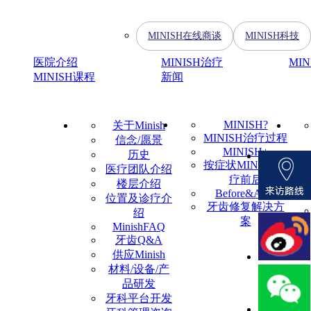
MINISH在线商谈
MINISH科技
医院介绍
MINISH治疗
MI
MINISH课程
新闻
MINISH?
关于Minish
MINISH治疗过程
信念/愿景
MINISH+
历史
按症状MINISH治
医疗团队介绍
疗前后
楼层介绍
Before&After
位置及诊疗介
牙齿修复解决方
绍
案
MinishFAQ
牙齿Q&A
供应Minish
材料/设备/产
品研发
牙科平台开发