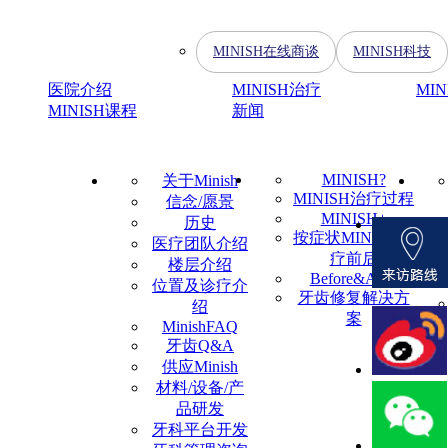
MINISH在线商谈
MINISH科技
医院介绍
MINISH治疗
MI
MINISH课程
新闻
MINISH?
关于Minish
MINISH治疗过程
信念/愿景
MINISH+
历史
按症状MINISH治
医疗团队介绍
疗前后
楼层介绍
Before&After
位置及诊疗介
牙齿修复解决方
绍
案
MinishFAQ
牙齿Q&A
供应Minish
材料/设备/产
品研发
牙科平台开发