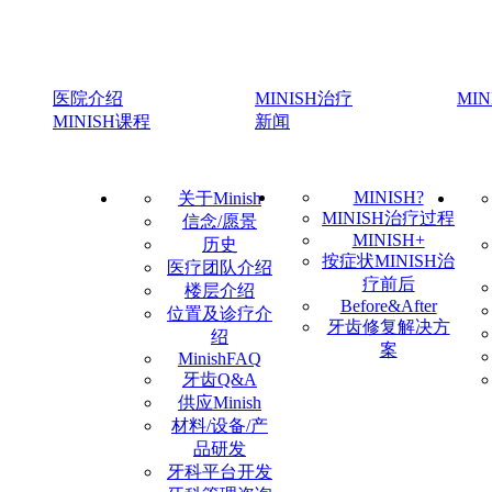
医院介绍
MINISH治疗
MI
MINISH课程
新闻
MINISH?
关于Minish
MINISH治疗过程
信念/愿景
MINISH+
历史
按症状MINISH治
医疗团队介绍
疗前后
楼层介绍
Before&After
位置及诊疗介
牙齿修复解决方
绍
案
MinishFAQ
牙齿Q&A
供应Minish
材料/设备/产
品研发
牙科平台开发