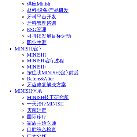
供应Minish
材料/设备/产品研发
牙科平台开发
牙科管理咨询
ESG管理
可持续发展目标运动
职业生涯
MINISH治疗
MINISH?
MINISH治疗过程
MINISH+
按症状MINISH治疗前后
Before&After
牙齿修复解决方案
MINISH体系
MINISH技工研究所
一天治疗MINISH
灭菌消毒
国际诊疗
家族主治医师
口腔综合检查
门牙外伤