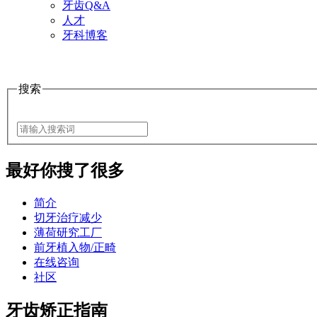
牙齿Q&A
人才
牙科博客
搜索
最好
你搜了很多
简介
切牙治疗减少
薄荷研究工厂
前牙植入物/正畸
在线咨询
社区
​牙齿矫正指南