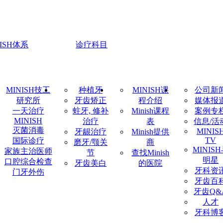
NISH体系
诊疗科目
MINISH技工
种植牙
MINISH课
公司新
研究所
牙齿矫正
程介绍
媒体报
一天治疗
蛀牙, 修补
Minish课程
案例专
MINISH
治疗
表
信息/活
灭菌消毒
MINIS
牙龈治疗
Minish提供
TV
国际诊疗
磨牙/颚关
商
MINIS
家族主治医师
节
查找Minish
明星
口腔综合检查
牙齿美白
的医院
牙科资
门牙外伤
牙齿百
牙齿Q&
人才
牙科博