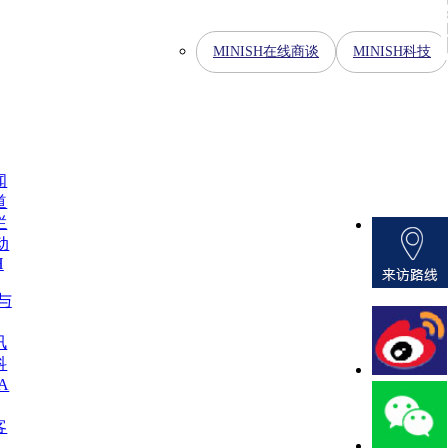
MINISH在线商谈
MINISH科技
闻
道
栏
动
H
H与
讯
科
A
客