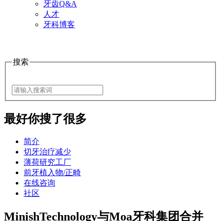
牙齿Q&A
人才
牙科博客
搜索
最好
你搜了很多
简介
切牙治疗减少
薄荷研究工厂
前牙植入物/正畸
在线咨询
社区
MinishTechnology与Moa牙科集团合并