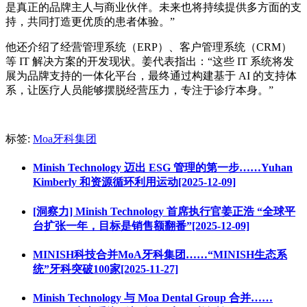
是
真
正的品牌主人
与
商
业伙
伴。未
来
也
将
持
续
提供多方面的支
持，共同打造更
优质
的患者体
验
。
”
他
还
介
绍
了
经营
管理系
统
（
ERP）、客
户
管理系
统
（
CRM）
等 IT 解
决
方案的
开发现状
。姜代表指出：
“
这
些
IT 系
统将发
展
为
品牌支持的一体化平台，最
终
通
过构
建基于
AI 的支持体
系，
让医疗
人
员
能
够摆脱经营压
力，
专
注于
诊疗
本身。
”
标签:
Moa牙科集团
Minish Technology 迈出 ESG 管理的第一步……Yuhan
Kimberly 和资源循环利用运动[2025-12-09]
[洞察力] Minish Technology 首席执行官姜正浩 “全球平
台扩张一年，目标是销售额翻番”[2025-12-09]
MINISH科技合并MoA牙科集团……“MINISH生态系
统”牙科突破100家[2025-11-27]
Minish Technology 与 Moa Dental Group 合并……