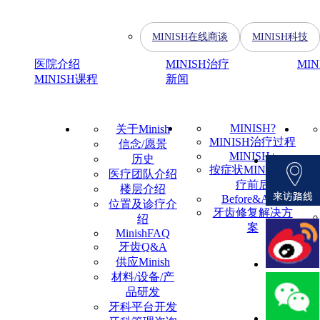
MINISH在线商谈
MINISH科技
医院介绍
MINISH治疗
MI
MINISH课程
新闻
MINISH?
关于Minish
MINISH治疗过程
信念/愿景
MINISH+
历史
按症状MINISH治
医疗团队介绍
疗前后
楼层介绍
Before&After
位置及诊疗介
牙齿修复解决方
绍
案
MinishFAQ
牙齿Q&A
供应Minish
材料/设备/产
品研发
牙科平台开发