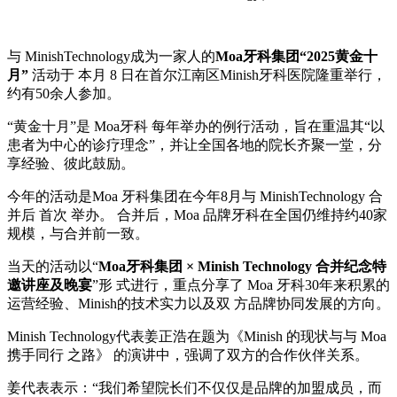
与
MinishTechnology成
为
一家人的
Moa牙科集
团
“2025
黄
金十
月
”
活
动
于
本月
8 日在首尔江南
区
Minish牙科
医
院隆重
举
行，
约
有
50余人
参
加
。
“
黄
金十月
”是 Moa牙科
每年
举办
的例行活
动
，旨在重
温
其
“以
患者
为
中心的
诊疗
理念
”，
并让
全
国
各地的院
长齐
聚一堂，分
享
经验
、彼此鼓
励
。
今年的活
动
是
Moa 牙科集
团
在今年
8月
与
MinishTechnology 合
并
后
首次
举办
。
合
并
后，
Moa 品牌牙科在全
国
仍
维
持
约
40家
规
模，
与
合
并
前一致。
当
天的活
动
以
“
Moa牙科集
团
× Minish Technology 合
并纪
念特
邀
讲
座及
晚
宴
”形
式
进
行，重点分享了
Moa 牙科30年
来积
累的
运营经验
、
Minish的技
术实
力以及
双
方品牌
协
同
发
展的方向。
Minish Technology代表姜正浩在
题为
《
Minish 的
现状与与
Moa
携手同行
之路》
的演
讲
中，强
调
了
双
方的合作
伙
伴
关
系。
姜代表表示：
“我
们
希望院
长们
不
仅仅
是品牌的加盟成
员
，而