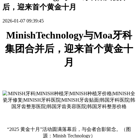
后，迎来首个黄金十月
2026-01-07 09:39:45
MinishTechnology
与
Moa牙科
集
团
合
并
后，迎
来
首
个黄
金十
月
“2025
黄
金十月
”活
动圆满
落幕后，
与会
者合影留念。
（
图
源：
Minish Technology）