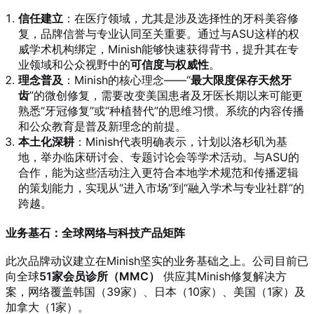
信任建立
：在医疗领域，尤其是涉及选择性的牙科美容修
复，品牌信誉与专业认同至关重要。通过与ASU这样的权
威学术机构绑定，Minish能够快速获得背书，提升其在专
业领域和公众视野中的
可信度与权威性
。
理念普及
：Minish的核心理念——“
最大限度保存天然牙
齿
”的微创修复，需要改变美国患者及牙医长期以来可能更
熟悉“牙冠修复”或“种植替代”的思维习惯。系统的内容传播
和公众教育是普及新理念的前提。
本土化深耕
：Minish代表明确表示，计划以洛杉矶为基
地，举办临床研讨会、专题讨论会等学术活动。与ASU的
合作，能为这些活动注入更符合本地学术规范和传播逻辑
的策划能力，实现从“进入市场”到“融入学术与专业社群”的
跨越。
业务基石：全球网络与科技产品矩阵
此次品牌动议建立在Minish坚实的业务基础之上。公司目前已
向全球
51家会员诊所（MMC）
供应其Minish修复解决方
案，网络覆盖韩国（39家）、日本（10家）、美国（1家）及
加拿大（1家）。