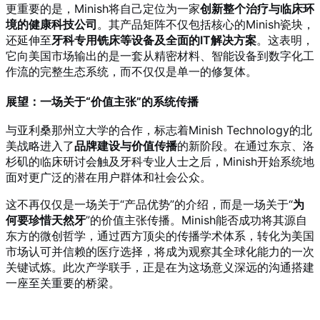
更重要的是，Minish将自己定位为一家
创新整个治疗与临床环
境的健康科技公司
。其产品矩阵不仅包括核心的Minish瓷块，
还延伸至
牙科专用铣床等设备及全面的IT解决方案
。这表明，
它向美国市场输出的是一套从精密材料、智能设备到数字化工
作流的完整生态系统，而不仅仅是单一的修复体。
展望：一场关于“价值主张”的系统传播
与亚利桑那州立大学的合作，标志着Minish Technology的北
美战略进入了
品牌建设与价值传播
的新阶段。在通过东京、洛
杉矶的临床研讨会触及牙科专业人士之后，Minish开始系统地
面对更广泛的潜在用户群体和社会公众。
这不再仅仅是一场关于“产品优势”的介绍，而是一场关于“
为
何要珍惜天然牙
”的价值主张传播。Minish能否成功将其源自
东方的微创哲学，通过西方顶尖的传播学术体系，转化为美国
市场认可并信赖的医疗选择，将成为观察其全球化能力的一次
关键试炼。此次产学联手，正是在为这场意义深远的沟通搭建
一座至关重要的桥梁。