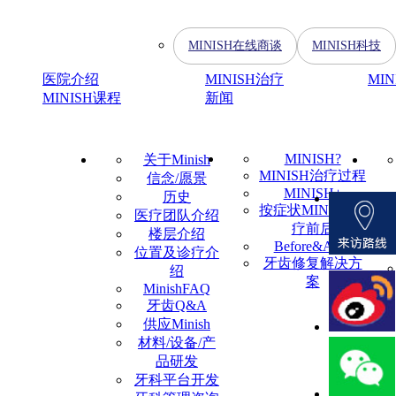
MINISH在线商谈
MINISH科技
医院介绍
MINISH治疗
MI
MINISH课程
新闻
MINISH?
关于Minish
MINISH治疗过程
信念/愿景
MINISH+
历史
按症状MINISH治
医疗团队介绍
疗前后
楼层介绍
Before&After
位置及诊疗介
牙齿修复解决方
绍
案
MinishFAQ
牙齿Q&A
供应Minish
材料/设备/产
品研发
牙科平台开发