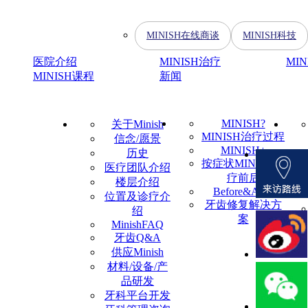
MINISH在线商谈
MINISH科技
医院介绍
MINISH治疗
MI
MINISH课程
新闻
MINISH?
关于Minish
MINISH治疗过程
信念/愿景
MINISH+
历史
按症状MINISH治
医疗团队介绍
疗前后
楼层介绍
Before&After
位置及诊疗介
牙齿修复解决方
绍
案
MinishFAQ
牙齿Q&A
供应Minish
材料/设备/产
品研发
牙科平台开发