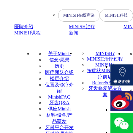
MINISH在线商谈
MINISH科技
医院介绍
MINISH治疗
MI
MINISH课程
新闻
MINISH?
关于Minish
MINISH治疗过程
信念/愿景
MINISH+
历史
按症状MINISH治
医疗团队介绍
疗前后
楼层介绍
Before&After
位置及诊疗介
牙齿修复解决方
绍
案
MinishFAQ
牙齿Q&A
供应Minish
材料/设备/产
品研发
牙科平台开发