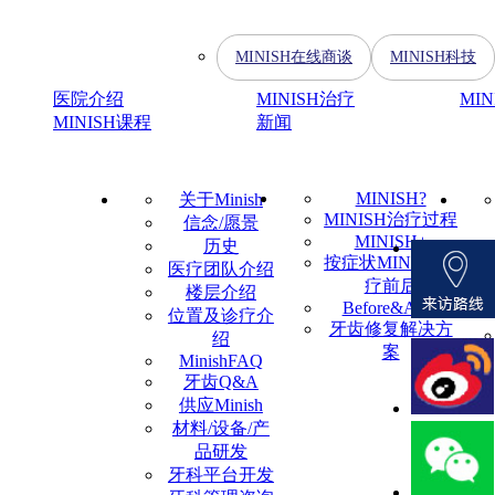
MINISH在线商谈
MINISH科技
医院介绍
MINISH治疗
MI
MINISH课程
新闻
MINISH?
关于Minish
MINISH治疗过程
信念/愿景
MINISH+
历史
按症状MINISH治
医疗团队介绍
疗前后
楼层介绍
Before&After
位置及诊疗介
牙齿修复解决方
绍
案
MinishFAQ
牙齿Q&A
供应Minish
材料/设备/产
品研发
牙科平台开发