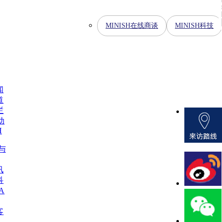
MINISH在线商谈
MINISH科技
闻
道
栏
动
H
H与
讯
科
A
客