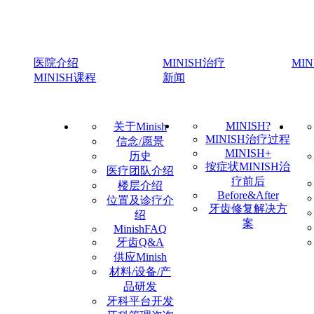
医院介绍
MINISH治疗
MI
MINISH课程
新闻
MINISH?
关于Minish
MINISH治疗过程
信念/愿景
MINISH+
历史
按症状MINISH治
医疗团队介绍
疗前后
楼层介绍
Before&After
位置及诊疗介
牙齿修复解决方
绍
案
MinishFAQ
牙齿Q&A
供应Minish
材料/设备/产
品研发
牙科平台开发