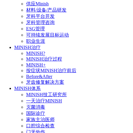
供应Minish
材料/设备/产品研发
牙科平台开发
牙科管理咨询
ESG管理
可持续发展目标运动
职业生涯
MINISH治疗
MINISH?
MINISH治疗过程
MINISH+
按症状MINISH治疗前后
Before&After
牙齿修复解决方案
MINISH体系
MINISH技工研究所
一天治疗MINISH
灭菌消毒
国际诊疗
家族主治医师
口腔综合检查
门牙外伤