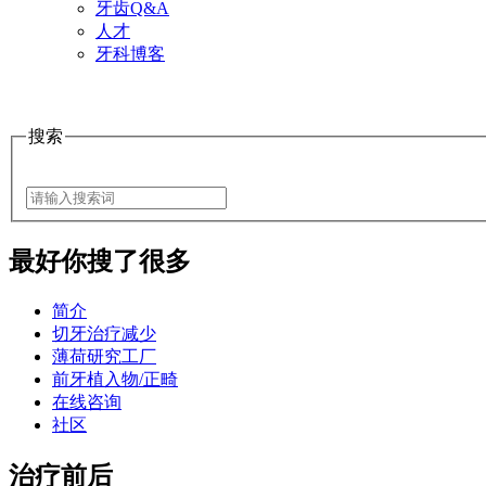
牙齿Q&A
人才
牙科博客
搜索
最好
你搜了很多
简介
切牙治疗减少
薄荷研究工厂
前牙植入物/正畸
在线咨询
社区
治疗前后