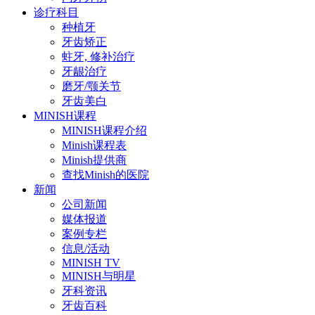
诊疗科目
种植牙
牙齿矫正
蛀牙, 修补治疗
牙龈治疗
磨牙/颚关节
牙齿美白
MINISH课程
MINISH课程介绍
Minish课程表
Minish提供商
查找Minish的医院
新闻
公司新闻
媒体报道
案例专栏
信息/活动
MINISH TV
MINISH与明星
牙科资讯
牙齿百科