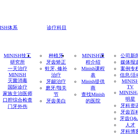
NISH体系
诊疗科目
MINISH技工
种植牙
MINISH课
公司新
研究所
牙齿矫正
程介绍
媒体报
一天治疗
蛀牙, 修补
Minish课程
案例专
MINISH
治疗
表
信息/活
灭菌消毒
MINIS
牙龈治疗
Minish提供
TV
国际诊疗
磨牙/颚关
商
MINIS
家族主治医师
节
查找Minish
明星
口腔综合检查
牙齿美白
的医院
牙科资
门牙外伤
牙齿百
牙齿Q&
人才
牙科博