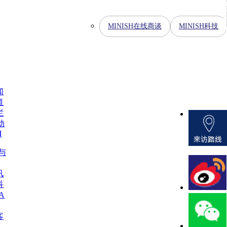
MINISH在线商谈
MINISH科技
闻
道
栏
动
H
H与
讯
科
A
客