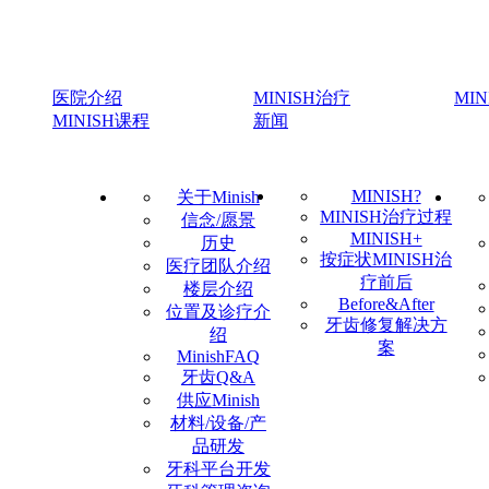
医院介绍
MINISH治疗
MI
MINISH课程
新闻
MINISH?
关于Minish
MINISH治疗过程
信念/愿景
MINISH+
历史
按症状MINISH治
医疗团队介绍
疗前后
楼层介绍
Before&After
位置及诊疗介
牙齿修复解决方
绍
案
MinishFAQ
牙齿Q&A
供应Minish
材料/设备/产
品研发
牙科平台开发