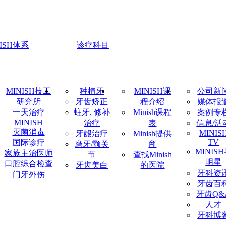
NISH体系
诊疗科目
MINISH技工
种植牙
MINISH课
公司新
研究所
牙齿矫正
程介绍
媒体报
一天治疗
蛀牙, 修补
Minish课程
案例专
MINISH
治疗
表
信息/活
灭菌消毒
MINIS
牙龈治疗
Minish提供
TV
国际诊疗
磨牙/颚关
商
MINIS
家族主治医师
节
查找Minish
明星
口腔综合检查
牙齿美白
的医院
牙科资
门牙外伤
牙齿百
牙齿Q&
人才
牙科博