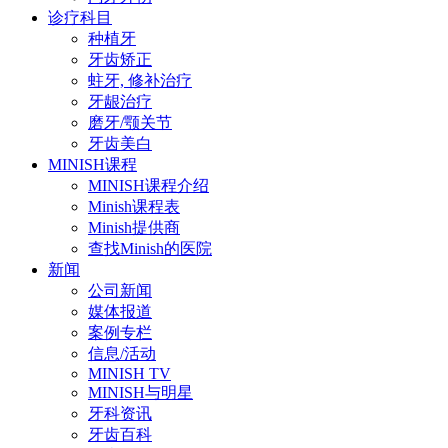
诊疗科目
种植牙
牙齿矫正
蛀牙, 修补治疗
牙龈治疗
磨牙/颚关节
牙齿美白
MINISH课程
MINISH课程介绍
Minish课程表
Minish提供商
查找Minish的医院
新闻
公司新闻
媒体报道
案例专栏
信息/活动
MINISH TV
MINISH与明星
牙科资讯
牙齿百科