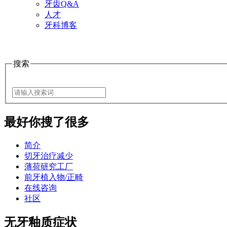
牙齿Q&A
人才
牙科博客
搜索
最好
你搜了很多
简介
切牙治疗减少
薄荷研究工厂
前牙植入物/正畸
在线咨询
社区
无牙釉质症状