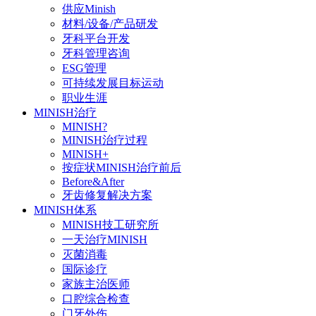
供应Minish
材料/设备/产品研发
牙科平台开发
牙科管理咨询
ESG管理
可持续发展目标运动
职业生涯
MINISH治疗
MINISH?
MINISH治疗过程
MINISH+
按症状MINISH治疗前后
Before&After
牙齿修复解决方案
MINISH体系
MINISH技工研究所
一天治疗MINISH
灭菌消毒
国际诊疗
家族主治医师
口腔综合检查
门牙外伤