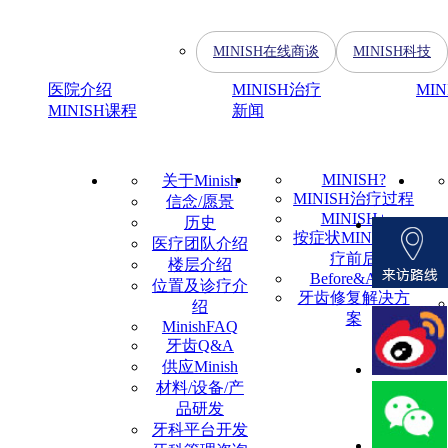
MINISH在线商谈
MINISH科技
医院介绍
MINISH治疗
MI
MINISH课程
新闻
MINISH?
关于Minish
MINISH治疗过程
信念/愿景
MINISH+
历史
按症状MINISH治
医疗团队介绍
疗前后
楼层介绍
Before&After
位置及诊疗介
牙齿修复解决方
绍
案
MinishFAQ
牙齿Q&A
供应Minish
材料/设备/产
品研发
牙科平台开发