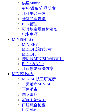
供应Minish
材料/设备/产品研发
牙科平台开发
牙科管理咨询
ESG管理
可持续发展目标运动
职业生涯
MINISH治疗
MINISH?
MINISH治疗过程
MINISH+
按症状MINISH治疗前后
Before&After
牙齿修复解决方案
MINISH体系
MINISH技工研究所
一天治疗MINISH
灭菌消毒
国际诊疗
家族主治医师
口腔综合检查
门牙外伤