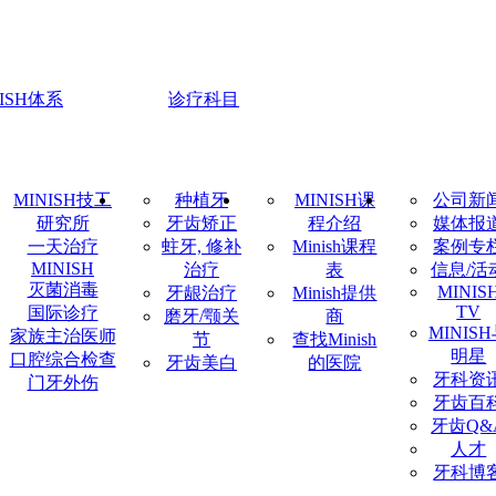
NISH体系
诊疗科目
MINISH技工
种植牙
MINISH课
公司新
研究所
牙齿矫正
程介绍
媒体报
一天治疗
蛀牙, 修补
Minish课程
案例专
MINISH
治疗
表
信息/活
灭菌消毒
MINIS
牙龈治疗
Minish提供
TV
国际诊疗
磨牙/颚关
商
MINIS
家族主治医师
节
查找Minish
明星
口腔综合检查
牙齿美白
的医院
牙科资
门牙外伤
牙齿百
牙齿Q&
人才
牙科博