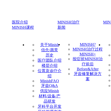
医院介绍
MINISH治疗
MI
MINISH课程
新闻
MINISH?
关于Minish
MINISH治疗过程
信念/愿景
MINISH+
历史
按症状MINISH治
医疗团队介绍
疗前后
楼层介绍
Before&After
位置及诊疗介
牙齿修复解决方
绍
案
MinishFAQ
牙齿Q&A
供应Minish
材料/设备/产
品研发
牙科平台开发