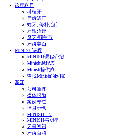
诊疗科目
种植牙
牙齿矫正
蛀牙, 修补治疗
牙龈治疗
磨牙/颚关节
牙齿美白
MINISH课程
MINISH课程介绍
Minish课程表
Minish提供商
查找Minish的医院
新闻
公司新闻
媒体报道
案例专栏
信息/活动
MINISH TV
MINISH与明星
牙科资讯
牙齿百科