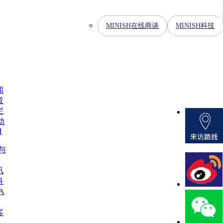
MINISH在线商谈
MINISH科技
闻
道
栏
动
H
H与
讯
科
A
客