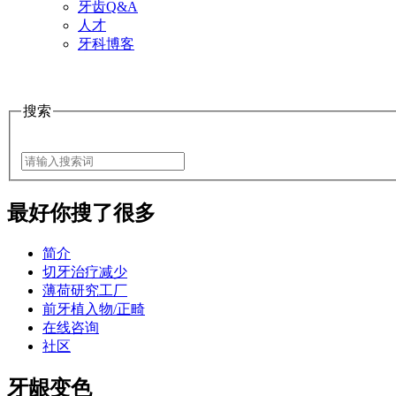
牙齿Q&A
人才
牙科博客
搜索
最好
你搜了很多
简介
切牙治疗减少
薄荷研究工厂
前牙植入物/正畸
在线咨询
社区
牙龈变色