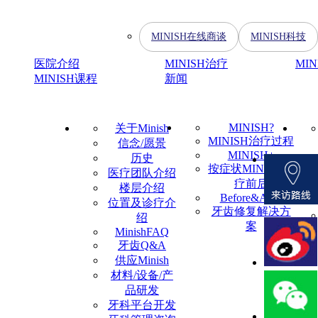
MINISH在线商谈
MINISH科技
医院介绍
MINISH治疗
MI
MINISH课程
新闻
MINISH?
关于Minish
MINISH治疗过程
信念/愿景
MINISH+
历史
按症状MINISH治
医疗团队介绍
疗前后
楼层介绍
Before&After
位置及诊疗介
牙齿修复解决方
绍
案
MinishFAQ
牙齿Q&A
供应Minish
材料/设备/产
品研发
牙科平台开发