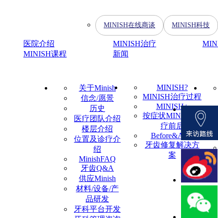
MINISH在线商谈
MINISH科技
医院介绍
MINISH治疗
MI
MINISH课程
新闻
MINISH?
关于Minish
MINISH治疗过程
信念/愿景
MINISH+
历史
按症状MINISH治
医疗团队介绍
疗前后
楼层介绍
Before&After
位置及诊疗介
牙齿修复解决方
绍
案
MinishFAQ
牙齿Q&A
供应Minish
材料/设备/产
品研发
牙科平台开发