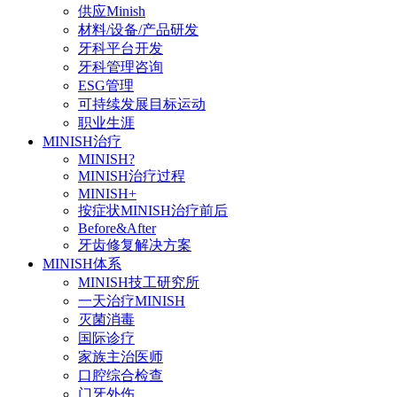
供应Minish
材料/设备/产品研发
牙科平台开发
牙科管理咨询
ESG管理
可持续发展目标运动
职业生涯
MINISH治疗
MINISH?
MINISH治疗过程
MINISH+
按症状MINISH治疗前后
Before&After
牙齿修复解决方案
MINISH体系
MINISH技工研究所
一天治疗MINISH
灭菌消毒
国际诊疗
家族主治医师
口腔综合检查
门牙外伤