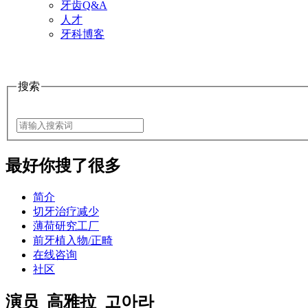
牙齿Q&A
人才
牙科博客
搜索
最好
你搜了很多
简介
切牙治疗减少
薄荷研究工厂
前牙植入物/正畸
在线咨询
社区
演员_高雅拉_고아라