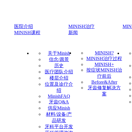
医院介绍
MINISH治疗
MI
MINISH课程
新闻
MINISH?
关于Minish
MINISH治疗过程
信念/愿景
MINISH+
历史
按症状MINISH治
医疗团队介绍
疗前后
楼层介绍
Before&After
位置及诊疗介
牙齿修复解决方
绍
案
MinishFAQ
牙齿Q&A
供应Minish
材料/设备/产
品研发
牙科平台开发