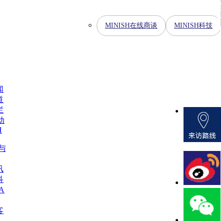
MINISH在线商谈
MINISH科技
闻
道
栏
动
H
H与
讯
科
A
客