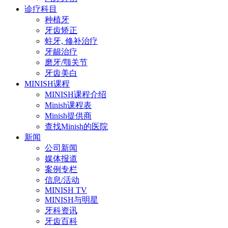
诊疗科目
种植牙
牙齿矫正
蛀牙, 修补治疗
牙龈治疗
磨牙/颚关节
牙齿美白
MINISH课程
MINISH课程介绍
Minish课程表
Minish提供商
查找Minish的医院
新闻
公司新闻
媒体报道
案例专栏
信息/活动
MINISH TV
MINISH与明星
牙科资讯
牙齿百科