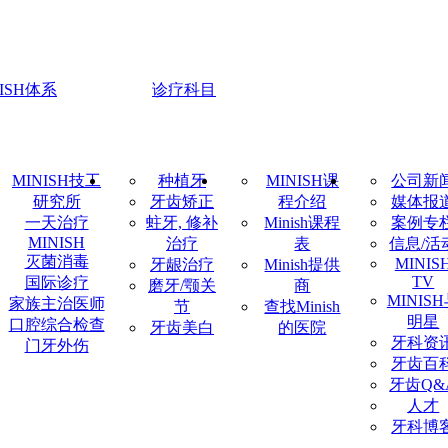
NISH体系
诊疗科目
MINISH技工
种植牙
MINISH课
公司新
研究所
牙齿矫正
程介绍
媒体报
一天治疗
蛀牙, 修补
Minish课程
案例专
MINISH
治疗
表
信息/活
灭菌消毒
MINIS
牙龈治疗
Minish提供
TV
国际诊疗
磨牙/颚关
商
MINIS
家族主治医师
节
查找Minish
明星
口腔综合检查
牙齿美白
的医院
牙科资
门牙外伤
牙齿百
牙齿Q&
人才
牙科博