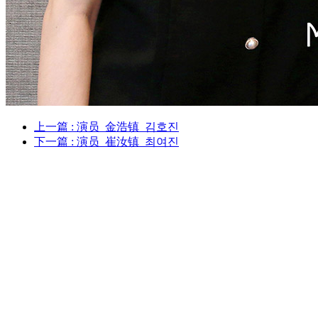
上一篇
: 演员_金浩镇_김호진
下一篇
: 演员_崔汝镇_최여진