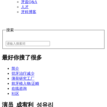
牙齿Q&A
人才
牙科博客
搜索
最好
你搜了很多
简介
切牙治疗减少
薄荷研究工厂
前牙植入物/正畸
在线咨询
社区
演员_成宥利_성유리