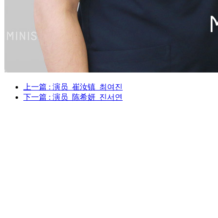
上一篇
: 演员_崔汝镇_최여진
下一篇
: 演员_陈希妍_진서연