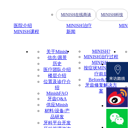
MINISH在线商谈
MINISH科技
医院介绍
MINISH治疗
MI
MINISH课程
新闻
MINISH?
关于Minish
MINISH治疗过程
信念/愿景
MINISH+
历史
按症状MINISH治
医疗团队介绍
疗前后
楼层介绍
Before&After
位置及诊疗介
牙齿修复解决方
绍
案
MinishFAQ
牙齿Q&A
供应Minish
材料/设备/产
品研发
牙科平台开发