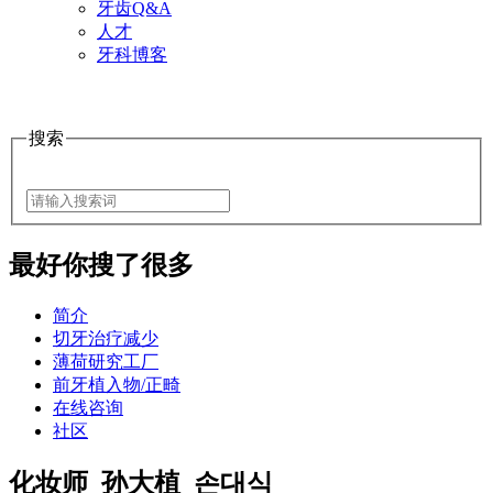
牙齿Q&A
人才
牙科博客
搜索
最好
你搜了很多
简介
切牙治疗减少
薄荷研究工厂
前牙植入物/正畸
在线咨询
社区
化妆师_孙大植_손대식