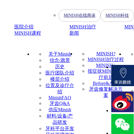
MINISH在线商谈
MINISH科技
医院介绍
MINISH治疗
MI
MINISH课程
新闻
MINISH?
关于Minish
MINISH治疗过程
信念/愿景
MINISH+
历史
按症状MINISH治
医疗团队介绍
疗前后
楼层介绍
Before&After
位置及诊疗介
牙齿修复解决方
绍
案
MinishFAQ
牙齿Q&A
供应Minish
材料/设备/产
品研发
牙科平台开发