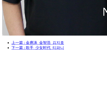
上一篇
: 金應洙_金智浩_김지호
下一篇
: 歌手_少女时代_티파니