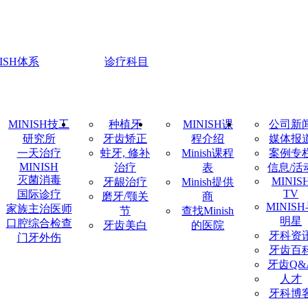
NISH体系
诊疗科目
MINISH技工
种植牙
MINISH课
公司新
研究所
牙齿矫正
程介绍
媒体报
一天治疗
蛀牙, 修补
Minish课程
案例专
MINISH
治疗
表
信息/活
灭菌消毒
MINIS
牙龈治疗
Minish提供
TV
国际诊疗
磨牙/颚关
商
MINIS
家族主治医师
节
查找Minish
明星
口腔综合检查
牙齿美白
的医院
牙科资
门牙外伤
牙齿百
牙齿Q&
人才
牙科博