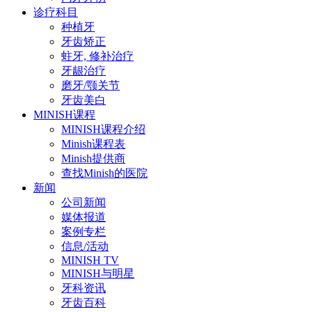
诊疗科目
种植牙
牙齿矫正
蛀牙, 修补治疗
牙龈治疗
磨牙/颚关节
牙齿美白
MINISH课程
MINISH课程介绍
Minish课程表
Minish提供商
查找Minish的医院
新闻
公司新闻
媒体报道
案例专栏
信息/活动
MINISH TV
MINISH与明星
牙科资讯
牙齿百科