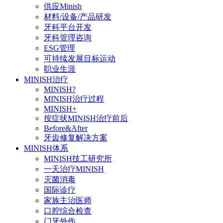
供应Minish
材料/设备/产品研发
牙科平台开发
牙科管理咨询
ESG管理
可持续发展目标运动
职业生涯
MINISH治疗
MINISH?
MINISH治疗过程
MINISH+
按症状MINISH治疗前后
Before&After
牙齿修复解决方案
MINISH体系
MINISH技工研究所
一天治疗MINISH
灭菌消毒
国际诊疗
家族主治医师
口腔综合检查
门牙外伤