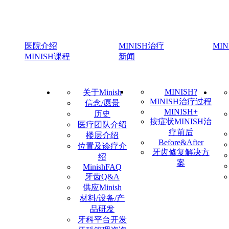
医院介绍
MINISH治疗
MI
MINISH课程
新闻
MINISH?
关于Minish
MINISH治疗过程
信念/愿景
MINISH+
历史
按症状MINISH治
医疗团队介绍
疗前后
楼层介绍
Before&After
位置及诊疗介
牙齿修复解决方
绍
案
MinishFAQ
牙齿Q&A
供应Minish
材料/设备/产
品研发
牙科平台开发