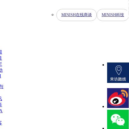
MINISH在线商谈
MINISH科技
闻
道
栏
动
H
H与
讯
科
A
客