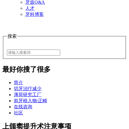
牙齿Q&A
人才
牙科博客
搜索
最好
你搜了很多
简介
切牙治疗减少
薄荷研究工厂
前牙植入物/正畸
在线咨询
社区
上颌窦提升术注意事项