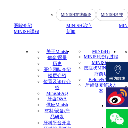
MINISH在线商谈
MINISH科技
医院介绍
MINISH治疗
MI
MINISH课程
新闻
MINISH?
关于Minish
MINISH治疗过程
信念/愿景
MINISH+
历史
按症状MINISH治
医疗团队介绍
疗前后
楼层介绍
Before&After
位置及诊疗介
牙齿修复解决方
绍
案
MinishFAQ
牙齿Q&A
供应Minish
材料/设备/产
品研发
牙科平台开发