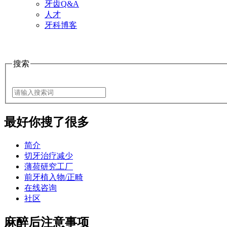
牙齿Q&A
人才
牙科博客
搜索
最好
你搜了很多
简介
切牙治疗减少
薄荷研究工厂
前牙植入物/正畸
在线咨询
社区
麻醉后注意事项