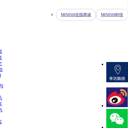
MINISH在线商谈
MINISH科技
闻
道
栏
动
H
H与
讯
科
A
客