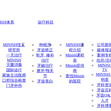
NISH体系
诊疗科目
MINISH技工
种植牙
MINISH课
公司新
研究所
牙齿矫正
程介绍
媒体报
一天治疗
蛀牙, 修补
Minish课程
案例专
MINISH
治疗
表
信息/活
灭菌消毒
MINIS
牙龈治疗
Minish提供
TV
国际诊疗
磨牙/颚关
商
MINIS
家族主治医师
节
查找Minish
明星
口腔综合检查
牙齿美白
的医院
牙科资
门牙外伤
牙齿百
牙齿Q&
人才
牙科博