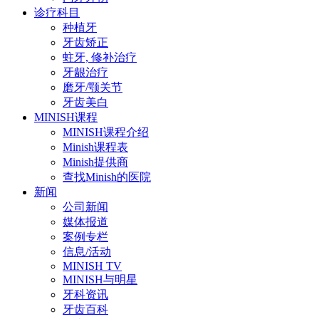
诊疗科目
种植牙
牙齿矫正
蛀牙, 修补治疗
牙龈治疗
磨牙/颚关节
牙齿美白
MINISH课程
MINISH课程介绍
Minish课程表
Minish提供商
查找Minish的医院
新闻
公司新闻
媒体报道
案例专栏
信息/活动
MINISH TV
MINISH与明星
牙科资讯
牙齿百科