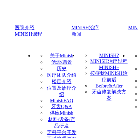
医院介绍
MINISH治疗
MI
MINISH课程
新闻
MINISH?
关于Minish
MINISH治疗过程
信念/愿景
MINISH+
历史
按症状MINISH治
医疗团队介绍
疗前后
楼层介绍
Before&After
位置及诊疗介
牙齿修复解决方
绍
案
MinishFAQ
牙齿Q&A
供应Minish
材料/设备/产
品研发
牙科平台开发