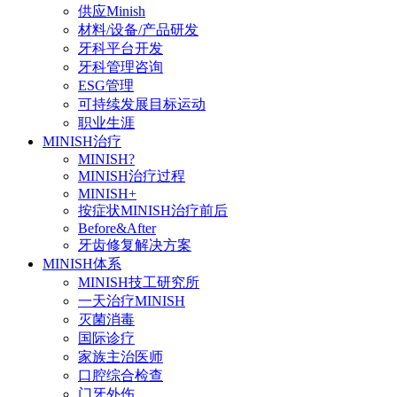
供应Minish
材料/设备/产品研发
牙科平台开发
牙科管理咨询
ESG管理
可持续发展目标运动
职业生涯
MINISH治疗
MINISH?
MINISH治疗过程
MINISH+
按症状MINISH治疗前后
Before&After
牙齿修复解决方案
MINISH体系
MINISH技工研究所
一天治疗MINISH
灭菌消毒
国际诊疗
家族主治医师
口腔综合检查
门牙外伤