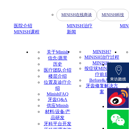
MINISH在线商谈
MINISH科技
医院介绍
MINISH治疗
MI
MINISH课程
新闻
MINISH?
关于Minish
MINISH治疗过程
信念/愿景
MINISH+
历史
按症状MINISH治
医疗团队介绍
疗前后
楼层介绍
Before&After
位置及诊疗介
牙齿修复解决方
绍
案
MinishFAQ
牙齿Q&A
供应Minish
材料/设备/产
品研发
牙科平台开发