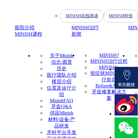
MINISH在线商谈
MINISH科技
医院介绍
MINISH治疗
MI
MINISH课程
新闻
MINISH?
关于Minish
MINISH治疗过程
信念/愿景
MINISH+
历史
按症状MINISH治
医疗团队介绍
疗前后
楼层介绍
Before&After
位置及诊疗介
牙齿修复解决方
绍
案
MinishFAQ
牙齿Q&A
供应Minish
材料/设备/产
品研发
牙科平台开发