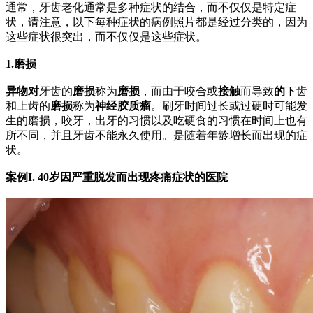
通常，牙齿老化通常是多种症状的结合，而不仅仅是特定症
状，请注意，以下每种症状的病例照片都是经过分类的，因为
这些症状很突出，而不仅仅是这些症状。
1.磨损
异物对
牙齿的
磨损
称为
磨损
，而由于咬合或
接触
而导致
的
下齿
和上齿的
磨损
称为
神经胶质瘤
。
刷牙时间过长或过硬时可能发
生的磨损，咬牙，出牙的习惯以及吃硬食的习惯在时间上也有
所不同，并且牙齿不能永久使用。是随着年龄增长而出现的症
状。
案例I. 40岁因严重脱发而出现疼痛症状的医院