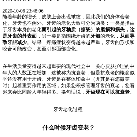
2020-10-06 23:48:06
随着年龄的增长，皮肤上会出现皱纹，因此我们的身体会老
化。
牙齿也不例外。
牙齿的老化大致可分为两类：一类
是指
由
于牙齿本身的老化
而引起的牙釉质（搪瓷）的磨损和损失，这
是牙齿的外表面，
另一类是指围绕牙齿的
牙龈
的老化，
从而导
致
牙龈
减少
。
结果，疼痛症状变得越来越严重，牙齿的形状和
咬合可能改变，甚至引起面部变化。
在生活质量变得越来越重要的现代社会中，关心皮肤护理的中
年人的人数正在增加，这被称为抗衰老，但是抗衰老的概念似
乎还没有用于牙齿。
牙齿是在整体印象中（尤其是在您微笑
时）起着重要作用的区域，如果您积极管理牙齿的衰老，您看
起来会比同龄人年轻得多。
换句话说，
牙齿现在可以抗衰老
。
牙齿老化过程
什么时候牙齿变老？