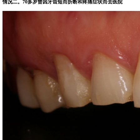
情况二。
70多岁曾因牙齿短而折断和疼痛症状而去医院