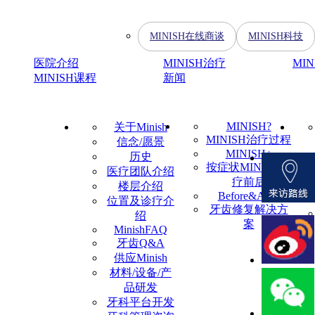
MINISH在线商谈
MINISH科技
医院介绍
MINISH治疗
MI
MINISH课程
新闻
MINISH?
关于Minish
MINISH治疗过程
信念/愿景
MINISH+
历史
按症状MINISH治
医疗团队介绍
疗前后
楼层介绍
Before&After
位置及诊疗介
牙齿修复解决方
绍
案
MinishFAQ
牙齿Q&A
供应Minish
材料/设备/产
品研发
牙科平台开发