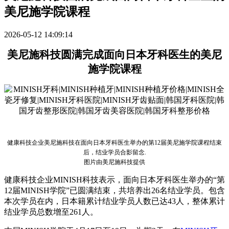
美尼施学院课程
2026-05-12 14:09:14
美尼施科技
圆满
完成面向日本牙科
医
生的美尼
施
学
院
课
程
健康科技企
业
美尼施科技在面向日本牙科
医
生
举办
的第
12
届
美尼施
学
院
课
程
结
束
后，
结业学员
合影留念
.
图
片由美尼施科技提供
健康科技企
业
MINISH
科技表示，面向日本牙科
医
生
举办
的
“第
12
届
MINISH
学
院
”已
圆满结
束，共培
养
出
26名
结业学员
。包含
本次
学员
在
内
，日本籍累
计结业学员
人
数
已
达
43人，整体累
计
结业学员总数
增至
261人。