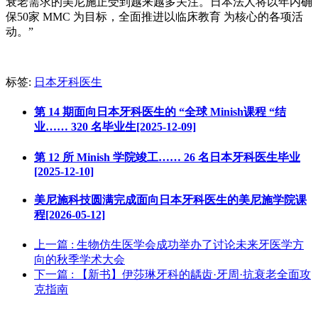
衰老需求的美尼施正受到越
来
越多
关
注。日本法人
将
以年
内
确
保
50家 MMC
为
目
标
，全面推
进
以
临
床
教
育
为
核心的各
项
活
动
。
”
标签:
日本牙科医生
第 14 期面向日本牙科医生的 “全球 Minish课程 “结
业…… 320 名毕业生[2025-12-09]
第 12 所 Minish 学院竣工…… 26 名日本牙科医生毕业
[2025-12-10]
美尼施科技圆满完成面向日本牙科医生的美尼施学院课
程[2026-05-12]
上一篇
: 生物仿生医学会成功举办了讨论未来牙医学方
向的秋季学术大会
下一篇
: 【新书】伊莎琳牙科的龋齿·牙周·抗衰老全面攻
克指南