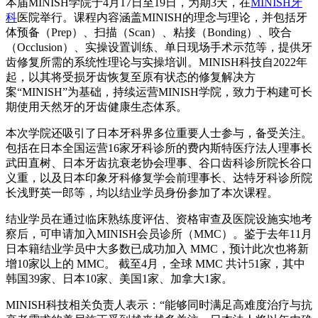
本
届
MINISH
学
院于
4月17日至19日，
为
期
3天，在
MINISH牙
科
医
院
举
行。
课
程
内
容涵盖
M
INISH
的理念
与
理
论
，
并
包括牙
体
预备
（
Prep）、
扫
描（
Scan）、粘接（Bonding）、咬合
（Occlusion）、
实
操
设
置
训练
、
单
日
现场
手
术
示范等，提供牙
齿
修
复
所需的系
统
性理
论与实
操培
训
。
M
INISH
科技自
2022年
起，以其
将
受
损
牙
齿
恢
复
至原有
状态
的修
复
解
决
方
案
“MINISH”
为
基
础
，持
续运营
M
INISH
学
院，致力于
构
建可
长
期使用天然牙的牙
齿
健康生
态
体系。
本次
学
院
还
吸引了日本牙科界多位重要人士
参与
，
备
受
关
注。
包括在日本全
国运营
16家牙科
诊
所的
费内
斯特
医疗
法人理事
长
武田直
树
、日本牙
齿
抗衰老
协会
理事、谷口
齿
科
诊
所院
长
谷口
义
重，以及日本印象牙科修
复学会
前理事
长
、
达
特牙科
诊
所院
长浅
野英一
郎
等，均以
结业学员
身
份参
加了本次
课
程。
结业学员
在通
过临
床熟
练
度
评
估、
资
格
审查
及
医
院
设
施
实
地考
察后，可申
请
加入
M
INISH
会员诊
所（
MMC）。
鉴
于去年
11月
日本籍
结业学员
中大多
数
已成功加入
MMC，
预计
此次也
将
新
增
10家以上的 MMC。 截至4月，全球 MMC 共
计
51家，其中
韩国
39家、日本10家、美
国
1家、加拿大1家。
M
INISH
科技相
关负责
人表示：
“能
够
同
时满
足高
难
度治
疗与
抗