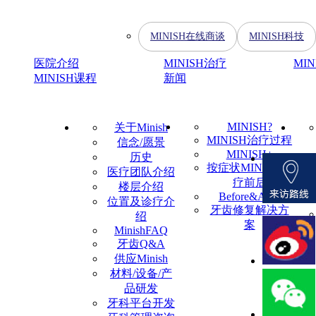
MINISH在线商谈
MINISH科技
医院介绍
MINISH治疗
MI
MINISH课程
新闻
MINISH?
关于Minish
MINISH治疗过程
信念/愿景
MINISH+
历史
按症状MINISH治
医疗团队介绍
疗前后
楼层介绍
Before&After
位置及诊疗介
牙齿修复解决方
绍
案
MinishFAQ
牙齿Q&A
供应Minish
材料/设备/产
品研发
牙科平台开发