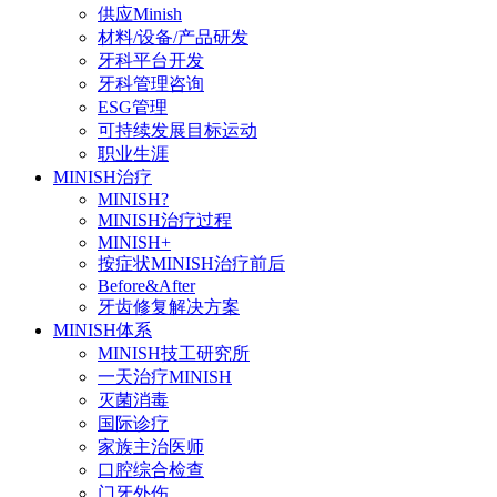
供应Minish
材料/设备/产品研发
牙科平台开发
牙科管理咨询
ESG管理
可持续发展目标运动
职业生涯
MINISH治疗
MINISH?
MINISH治疗过程
MINISH+
按症状MINISH治疗前后
Before&After
牙齿修复解决方案
MINISH体系
MINISH技工研究所
一天治疗MINISH
灭菌消毒
国际诊疗
家族主治医师
口腔综合检查
门牙外伤