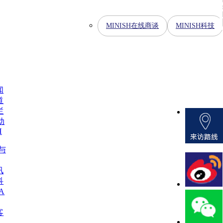
MINISH在线商谈
MINISH科技
闻
道
栏
动
H
H与
讯
科
A
客