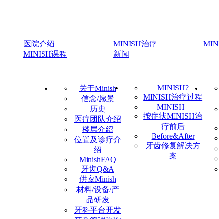
医院介绍
MINISH治疗
MI
MINISH课程
新闻
MINISH?
关于Minish
MINISH治疗过程
信念/愿景
MINISH+
历史
按症状MINISH治
医疗团队介绍
疗前后
楼层介绍
Before&After
位置及诊疗介
牙齿修复解决方
绍
案
MinishFAQ
牙齿Q&A
供应Minish
材料/设备/产
品研发
牙科平台开发