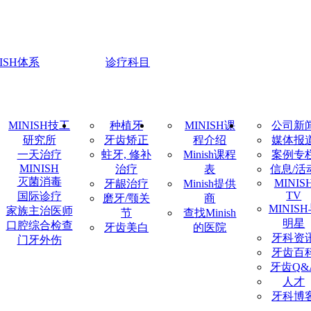
NISH体系
诊疗科目
MINISH技工
种植牙
MINISH课
公司新
研究所
牙齿矫正
程介绍
媒体报
一天治疗
蛀牙, 修补
Minish课程
案例专
MINISH
治疗
表
信息/活
灭菌消毒
MINIS
牙龈治疗
Minish提供
TV
国际诊疗
磨牙/颚关
商
MINIS
家族主治医师
节
查找Minish
明星
口腔综合检查
牙齿美白
的医院
牙科资
门牙外伤
牙齿百
牙齿Q&
人才
牙科博