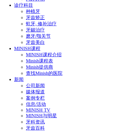
诊疗科目
种植牙
牙齿矫正
蛀牙, 修补治疗
牙龈治疗
磨牙/颚关节
牙齿美白
MINISH课程
MINISH课程介绍
Minish课程表
Minish提供商
查找Minish的医院
新闻
公司新闻
媒体报道
案例专栏
信息/活动
MINISH TV
MINISH与明星
牙科资讯
牙齿百科