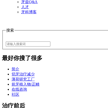
牙齿Q&A
人才
牙科博客
搜索
最好
你搜了很多
简介
切牙治疗减少
薄荷研究工厂
前牙植入物/正畸
在线咨询
社区
治疗前后