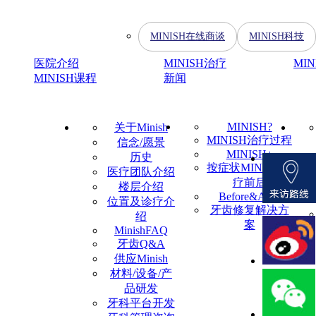
MINISH在线商谈
MINISH科技
医院介绍
MINISH治疗
MI
MINISH课程
新闻
MINISH?
关于Minish
MINISH治疗过程
信念/愿景
MINISH+
历史
按症状MINISH治
医疗团队介绍
疗前后
楼层介绍
Before&After
位置及诊疗介
牙齿修复解决方
绍
案
MinishFAQ
牙齿Q&A
供应Minish
材料/设备/产
品研发
牙科平台开发