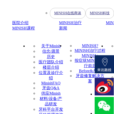
MINISH在线商谈
MINISH科技
医院介绍
MINISH治疗
MI
MINISH课程
新闻
MINISH?
关于Minish
MINISH治疗过程
信念/愿景
MINISH+
历史
按症状MINISH治
医疗团队介绍
疗前后
楼层介绍
Before&After
位置及诊疗介
牙齿修复解决方
绍
案
MinishFAQ
牙齿Q&A
供应Minish
材料/设备/产
品研发
牙科平台开发