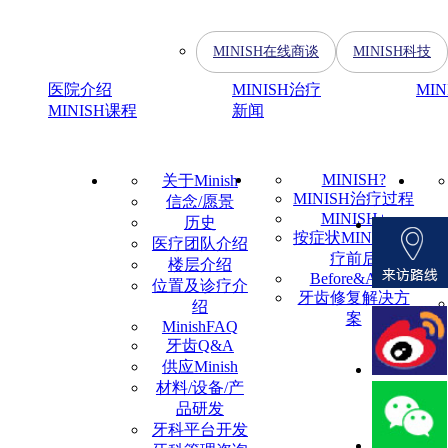
MINISH在线商谈
MINISH科技
医院介绍
MINISH治疗
MI
MINISH课程
新闻
MINISH?
关于Minish
MINISH治疗过程
信念/愿景
MINISH+
历史
按症状MINISH治
医疗团队介绍
疗前后
楼层介绍
Before&After
位置及诊疗介
牙齿修复解决方
绍
案
MinishFAQ
牙齿Q&A
供应Minish
材料/设备/产
品研发
牙科平台开发