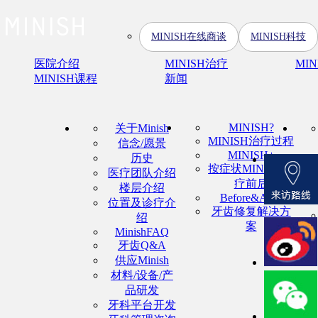
MINISH在线商谈
MINISH科技
医院介绍
MINISH治疗
MI
MINISH课程
新闻
MINISH?
关于Minish
MINISH治疗过程
信念/愿景
MINISH+
历史
按症状MINISH治
医疗团队介绍
疗前后
楼层介绍
Before&After
位置及诊疗介
牙齿修复解决方
绍
案
MinishFAQ
牙齿Q&A
供应Minish
材料/设备/产
品研发
牙科平台开发