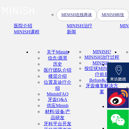
MINISH在线商谈
MINISH科技
医院介绍
MINISH治疗
MI
MINISH课程
新闻
MINISH?
关于Minish
MINISH治疗过程
信念/愿景
MINISH+
历史
按症状MINISH治
医疗团队介绍
疗前后
楼层介绍
Before&After
位置及诊疗介
牙齿修复解决方
绍
案
MinishFAQ
牙齿Q&A
供应Minish
材料/设备/产
品研发
牙科平台开发