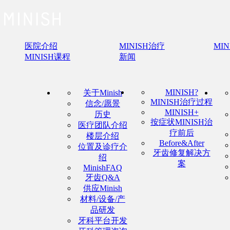
医院介绍
MINISH治疗
MI
MINISH课程
新闻
MINISH?
关于Minish
MINISH治疗过程
信念/愿景
MINISH+
历史
按症状MINISH治
医疗团队介绍
疗前后
楼层介绍
Before&After
位置及诊疗介
牙齿修复解决方
绍
案
MinishFAQ
牙齿Q&A
供应Minish
材料/设备/产
品研发
牙科平台开发