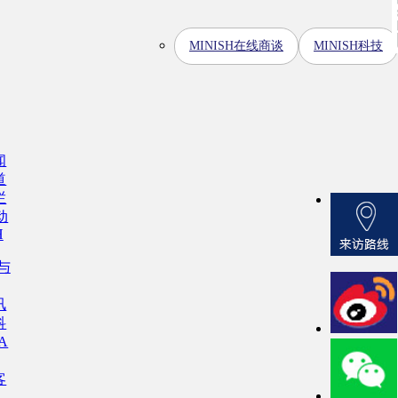
MINISH在线商谈
MINISH科技
闻
道
栏
动
H
H与
讯
科
A
客