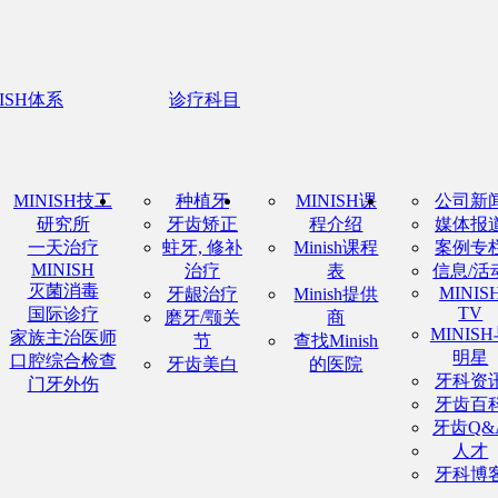
NISH体系
诊疗科目
MINISH技工
种植牙
MINISH课
公司新
研究所
牙齿矫正
程介绍
媒体报
一天治疗
蛀牙, 修补
Minish课程
案例专
MINISH
治疗
表
信息/活
灭菌消毒
MINIS
牙龈治疗
Minish提供
TV
国际诊疗
磨牙/颚关
商
MINIS
家族主治医师
节
查找Minish
明星
口腔综合检查
牙齿美白
的医院
牙科资
门牙外伤
牙齿百
牙齿Q&
人才
牙科博