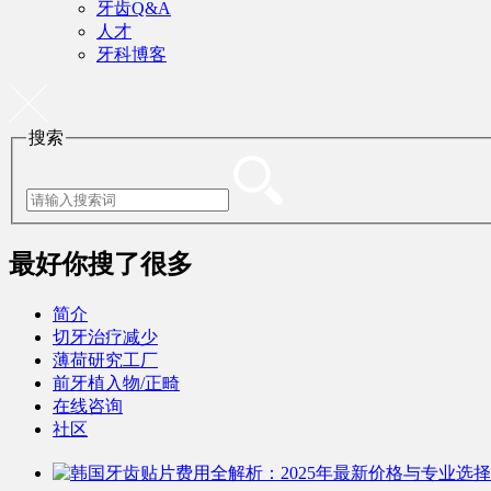
牙齿Q&A
人才
牙科博客
搜索
最好
你搜了很多
简介
切牙治疗减少
薄荷研究工厂
前牙植入物/正畸
在线咨询
社区