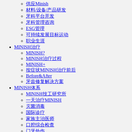
供应Minish
材料/设备/产品研发
牙科平台开发
牙科管理咨询
ESG管理
可持续发展目标运动
职业生涯
MINISH治疗
MINISH?
MINISH治疗过程
MINISH+
按症状MINISH治疗前后
Before&After
牙齿修复解决方案
MINISH体系
MINISH技工研究所
一天治疗MINISH
灭菌消毒
国际诊疗
家族主治医师
口腔综合检查
门牙外伤