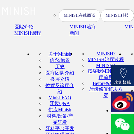
MINISH在线商谈
MINISH科技
医院介绍
MINISH治疗
MI
MINISH课程
新闻
MINISH?
关于Minish
MINISH治疗过程
信念/愿景
MINISH+
历史
按症状MINISH治
医疗团队介绍
疗前后
楼层介绍
Before&After
位置及诊疗介
牙齿修复解决方
绍
案
MinishFAQ
牙齿Q&A
供应Minish
材料/设备/产
品研发
牙科平台开发